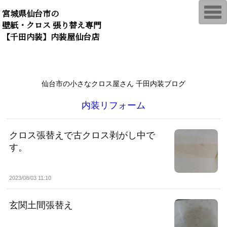
T
宮城県仙台市の
o
壁紙・クロス 張り替え専門
g
g
【千田内装】内装屋仙台店
l
e
n
a
v
i
仙台市の小さなクロス屋さん 千田内装ブログ
g
a
t
内装リフォーム
i
o
n
クロス張替えで古クロス剥がし中で
す。
2023/08/03 11:10
玄関土間張替え