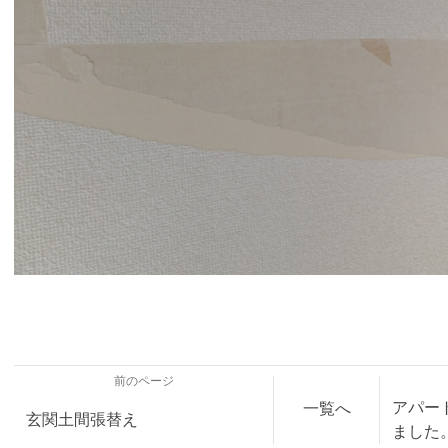
前のページ
アパー
一覧へ
玄関土間張替え
ました