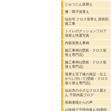
じゅうたん張替え
襖・障子張替え
仙台市 クロス張替え 原状回
復工事
トイレのクッションフロア
張替え特選写真
内装張替え事例
施工事例2(壁紙・クロス張
替え専門店)
施工事例1(壁紙・クロス張
替え専門店)
張替え完了後の保証・仕上
がりに付いて(壁紙・クロス
張り替え専門店)
仙台市の小さなクロス屋さ
ん 千田内装ブログ
依頼者様からの声
お陰様で千田内装も35周年