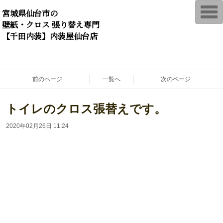
T
宮城県仙台市の
o
壁紙・クロス 張り替え専門
g
g
【千田内装】内装屋仙台店
l
e
n
a
v
i
前のページ
一覧へ
次のページ
g
a
t
トイレのクロス張替えです。
i
o
n
2020年02月26日 11:24